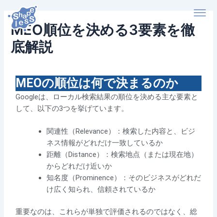
内
Post
容
navigation
MEO順位を決める3要素を徹
を
ス
底解説
キ
ッ
By
shapeless-new_admin
/
2026年3月23日
プ
MEOの順位は何で決まるのか
Googleは、ローカル検索結果の順位を決める主な要素と
して、以下の3つを挙げています。
関連性（Relevance）：検索した内容と、ビジ
ネス情報がどれだけ一致しているか
距離（Distance）：検索地点（または現在地）
からどれだけ近いか
知名度（Prominence）：そのビジネスがどれだ
け広く知られ、信頼されているか
重要なのは、これらが単独で評価されるのではなく、総